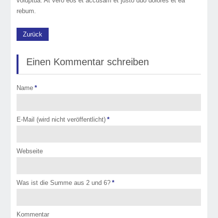
voluptua. At vero eos et accusam et justo duo dolores et ea
rebum.
Zurück
Einen Kommentar schreiben
Name
*
E-Mail (wird nicht veröffentlicht)
*
Webseite
Was ist die Summe aus 2 und 6?
*
Kommentar